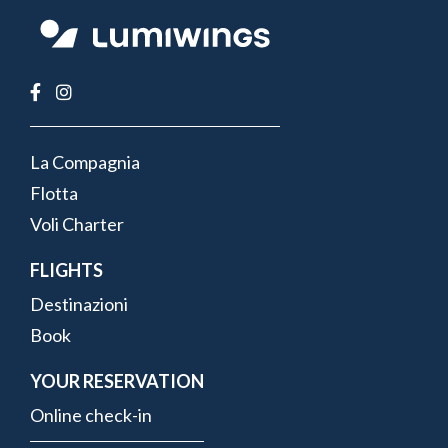
FOOTER
La Compagnia
MENU
Flotta
Voli Charter
FLIGHTS
Destinazioni
Book
YOUR RESERVATION
Online check-in