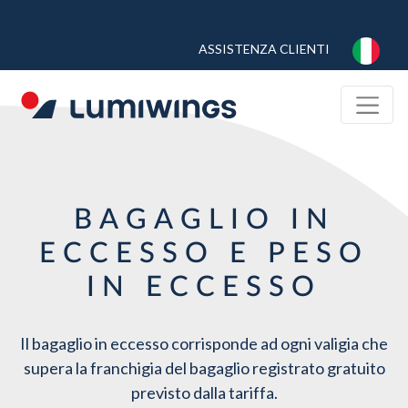
Skip
to
TOP
ASSISTENZA CLIENTI
main
MENU
content
BAGAGLIO IN
ECCESSO E PESO
IN ECCESSO
Il bagaglio in eccesso corrisponde ad ogni valigia che
supera la franchigia del bagaglio registrato gratuito
previsto dalla tariffa.