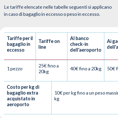
Le tariffe elencate nelle tabelle seguenti si applicano
in caso di bagaglio in eccesso o peso in eccesso.
Tariffe per il
Al banco
Tariffe on
Ai g
bagaglio in
check-in
line
dell
eccesso
dell'aeroporto
25€ fino a
1 pezzo
40€ fino a 20kg
50€ f
20kg
Costo per kg di
bagaglio extra
10€ per kg fino a un peso massi
acquistato in
kg
aeroporto