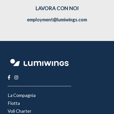
LAVORA CON NOI
employment@lumiwings.com
FOOTER
La Compagnia
MENU
Flotta
Voli Charter