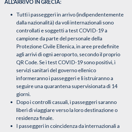
ALL’ARRIVO IN GRECIA
:
Tutti i passeggeri in arrivo (indipendentemente
dalla nazionalità) da voli internazionali sono
controllati e soggetti a test COVID-19 a
campione da parte del personale della
Protezione Civile Ellenica, in aree predefinite
agli arrivi di ogni aeroporto, secondo il proprio
QR Code. Se i test COVID-19 sono positivi, i
servizi sanitari del governo ellenico
informeranno i passeggeri e li istruiranno a
seguire una quarantena supervisionata di 14
giorni.
Dopo i controlli casuali, i passeggeri saranno
liberi di viaggiare verso la loro destinazione o
residenza finale.
I passeggeri in coincidenza da internazionali a