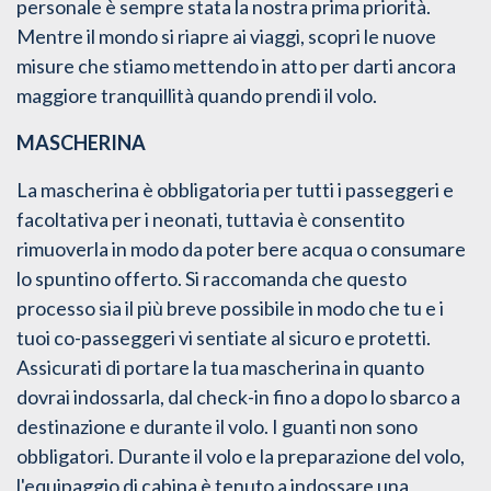
personale è sempre stata la nostra prima priorità.
Mentre il mondo si riapre ai viaggi, scopri le nuove
misure che stiamo mettendo in atto per darti ancora
maggiore tranquillità quando prendi il volo.
MASCHERINA
La mascherina è obbligatoria per tutti i passeggeri e
facoltativa per i neonati, tuttavia è consentito
rimuoverla in modo da poter bere acqua o consumare
lo spuntino offerto. Si raccomanda che questo
processo sia il più breve possibile in modo che tu e i
tuoi co-passeggeri vi sentiate al sicuro e protetti.
Assicurati di portare la tua mascherina in quanto
dovrai indossarla, dal check-in fino a dopo lo sbarco a
destinazione e durante il volo. I guanti non sono
obbligatori. Durante il volo e la preparazione del volo,
l'equipaggio di cabina è tenuto a indossare una