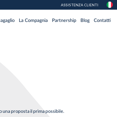
TOP
ASSISTENZA CLIENTI
MENU
agaglio
La Compagnia
Partnership
Blog
Contatti
 una proposta il prima possibile.