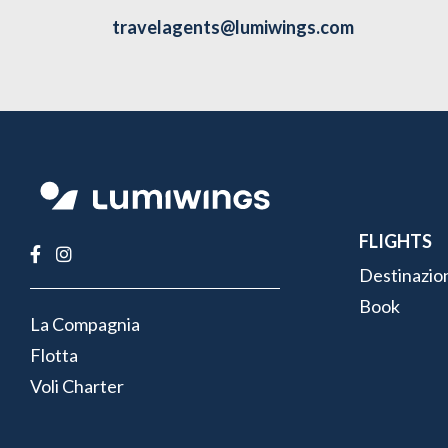
travelagents@lumiwings.com
FLIGHTS
Destinazio
Book
FOOTER
La Compagnia
MENU
Flotta
Voli Charter