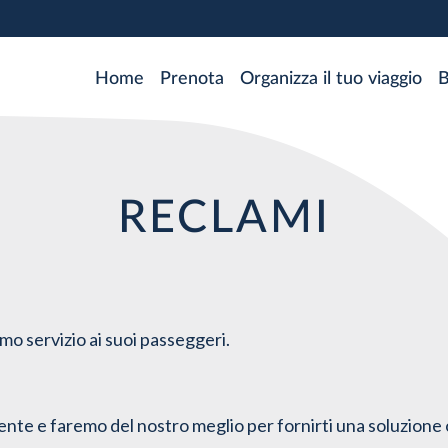
Skip
to
main
MAIN
Home
Prenota
Organizza il tuo viaggio
B
content
NAVIGATION
RECLAMI
o servizio ai suoi passeggeri.
nte e faremo del nostro meglio per fornirti una soluzione o