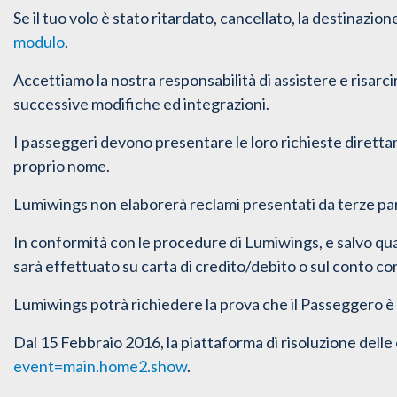
Se il tuo volo è stato ritardato, cancellato, la destinazi
modulo
.
Accettiamo la nostra responsabilità di assistere e risarci
successive modifiche ed integrazioni
.
I passeggeri devono presentare le loro richieste diretta
proprio nome.
Lumiwings non elaborerà reclami presentati da terze par
In conformità con le procedure di Lumiwings, e salvo qu
sarà effettuato su carta di credito/debito o sul conto c
Lumiwings potrà richiedere la prova che il Passeggero è il
Dal 15 Febbraio 2016, la piattaforma di risoluzione delle
event=main.home2.show
.